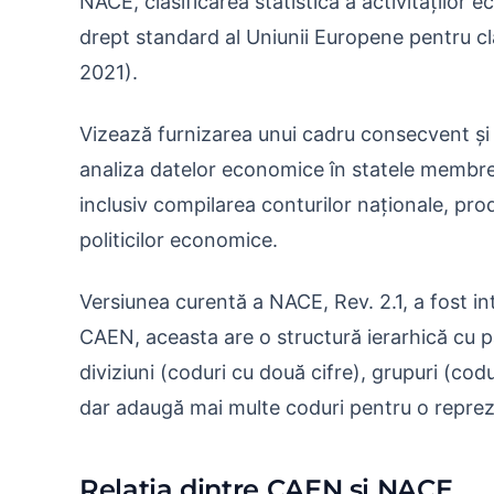
NACE, clasificarea statistică a activitățilo
drept standard al Uniunii Europene pentru cla
2021).
Vizează furnizarea unui cadru consecvent și
analiza datelor economice în statele membre 
inclusiv compilarea conturilor naționale, prod
politicilor economice.
Versiunea curentă a NACE, Rev. 2.1, a fost in
CAEN, aceasta are o structură ierarhică cu pat
diviziuni (coduri cu două cifre), grupuri (codur
dar adaugă mai multe coduri pentru o repreze
Relația dintre CAEN și NACE