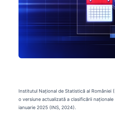
CAEN Rev. 3: Tot ce trebuie să știi
Institutul Național de Statistică al Români
o versiune actualizată a clasificării național
ianuarie 2025 (INS, 2024).