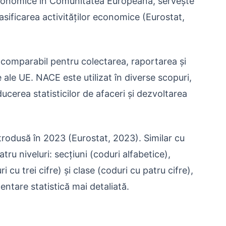
r economice în Comunitatea Europeană, servește
sificarea activităților economice (Eurostat,
 comparabil pentru colectarea, raportarea și
ale UE. NACE este utilizat în diverse scopuri,
ucerea statisticilor de afaceri și dezvoltarea
trodusă în 2023 (Eurostat, 2023). Similar cu
ru niveluri: secțiuni (coduri alfabetice),
i cu trei cifre) și clase (coduri cu patru cifre),
ntare statistică mai detaliată.