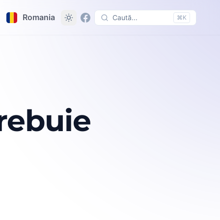
Romania
Caută...
⌘K
trebuie