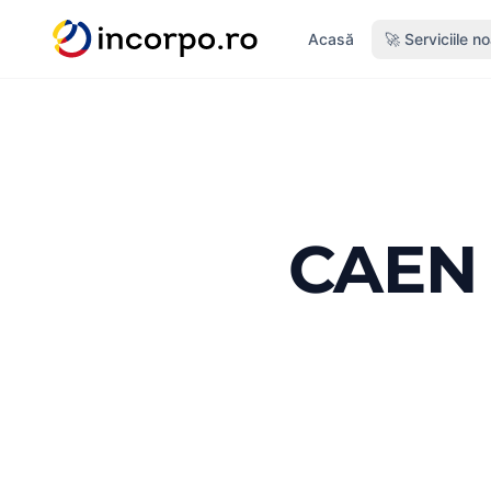
nutul principal
Acasă
🚀 Serviciile n
CAEN R