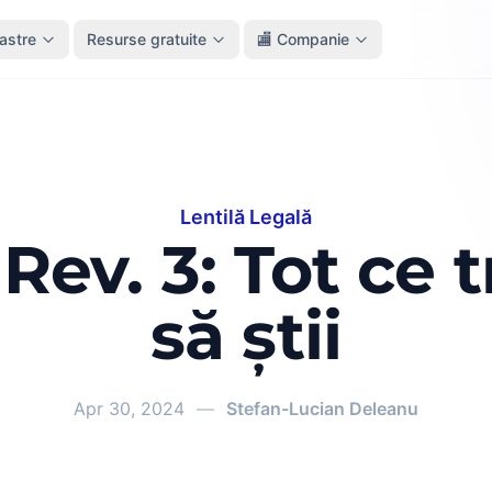
oastre
Resurse gratuite
🏬 Companie
Lentilă Legală
ev. 3: Tot ce 
să știi
Apr 30, 2024
—
Stefan-Lucian Deleanu