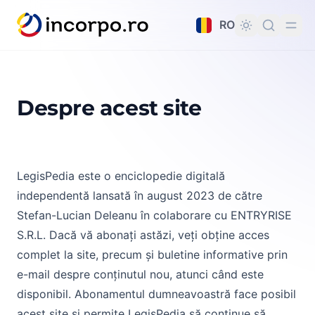
nutul principal
RO
Despre acest site
Despre acest site
LegisPedia este o enciclopedie digitală
independentă lansată în august 2023 de către
Stefan-Lucian Deleanu în colaborare cu ENTRYRISE
S.R.L. Dacă vă abonați astăzi, veți obține acces
complet la site, precum și buletine informative prin
e-mail despre conținutul nou, atunci când este
disponibil. Abonamentul dumneavoastră face posibil
acest site și permite LegisPedia să continue să