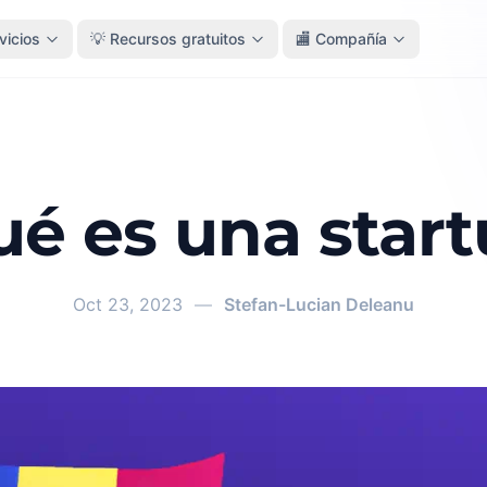
vicios
💡 Recursos gratuitos
🏬 Compañía
é es una star
Oct 23, 2023
—
Stefan-Lucian Deleanu