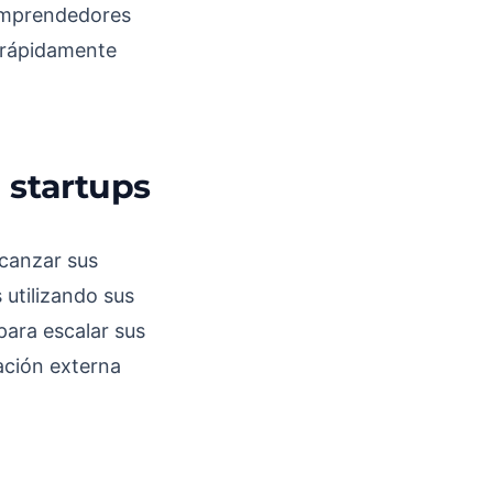
 emprendedores
 rápidamente
 startups
lcanzar sus
 utilizando sus
para escalar sus
ación externa