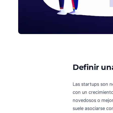
Definir u
¿Qué es una startup
Las startups son n
con un crecimient
novedosos o mejorar
suele asociarse co