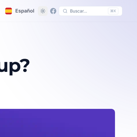
Español
Buscar...
⌘K
tup?