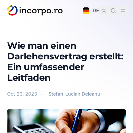
alt springen
DE
Wie man einen
Darlehensvertrag erstellt:
Ein umfassender
Leitfaden
Oct 23, 2023
—
Stefan-Lucian Deleanu