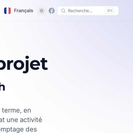
Français
Recherche...
⌘K
projet
h
 terme, en
at une activité
comptage des