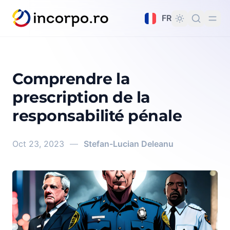
tenu principal
FR
Comprendre la
prescription de la
responsabilité pénale
Oct 23, 2023
—
Stefan-Lucian Deleanu