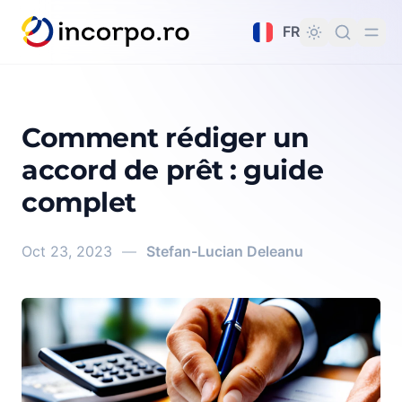
tenu principal
FR
Comment rédiger un
accord de prêt : guide
complet
Oct 23, 2023
—
Stefan-Lucian Deleanu