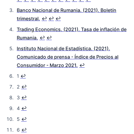
Banco Nacional de Rumania. (2021). Boletín
trimestral.
↩︎
↩︎
↩︎
Trading Economics. (2021). Tasa de inflación de
Rumania.
↩︎
↩︎
Instituto Nacional de Estadística. (2021).
Comunicado de prensa - Índice de Precios al
Consumidor - Marzo 2021.
↩︎
1
↩︎
2
↩︎
3
↩︎
4
↩︎
5
↩︎
6
↩︎