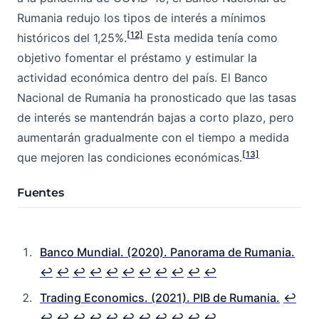
Rumania redujo los tipos de interés a mínimos
[12]
históricos del 1,25%.
Esta medida tenía como
objetivo fomentar el préstamo y estimular la
actividad económica dentro del país. El Banco
Nacional de Rumania ha pronosticado que las tasas
de interés se mantendrán bajas a corto plazo, pero
aumentarán gradualmente con el tiempo a medida
[13]
que mejoren las condiciones económicas.
Fuentes
Banco Mundial. (2020). Panorama de Rumania.
↩︎
↩︎
↩︎
↩︎
↩︎
↩︎
↩︎
↩︎
↩︎
↩︎
↩︎
Trading Economics. (2021). PIB de Rumania.
↩︎
↩︎
↩︎
↩︎
↩︎
↩︎
↩︎
↩︎
↩︎
↩︎
↩︎
↩︎