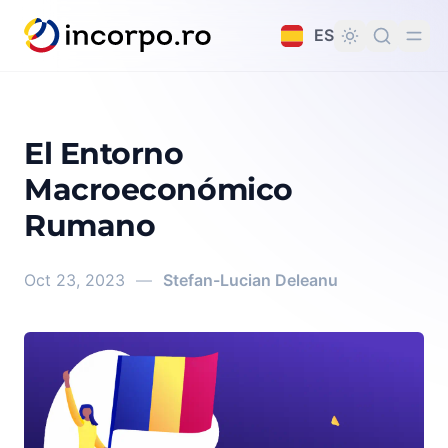
do principal
ES
El Entorno
Macroeconómico
Rumano
Oct 23, 2023
—
Stefan-Lucian Deleanu