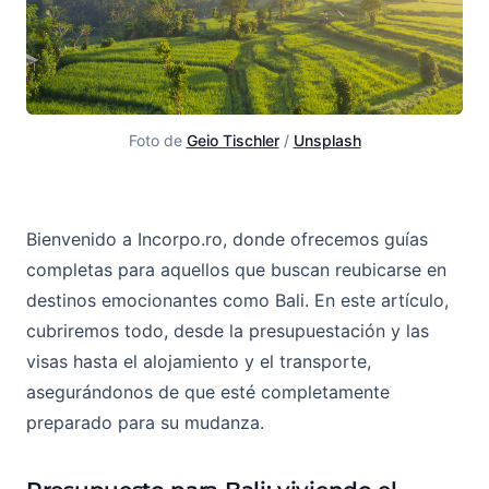
Foto de 
Geio Tischler
 / 
Unsplash
Mudarse a Bali: Todo lo que necesita saber
Bienvenido a Incorpo.ro, donde ofrecemos guías
completas para aquellos que buscan reubicarse en
destinos emocionantes como Bali. En este artículo,
cubriremos todo, desde la presupuestación y las
visas hasta el alojamiento y el transporte,
asegurándonos de que esté completamente
preparado para su mudanza.